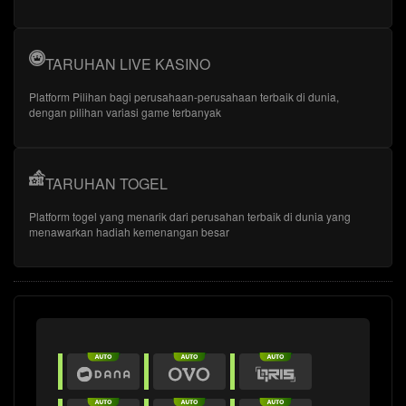
TARUHAN LIVE KASINO
Platform Pilihan bagi perusahaan-perusahaan terbaik di dunia,
dengan pilihan variasi game terbanyak
TARUHAN TOGEL
Platform togel yang menarik dari perusahan terbaik di dunia yang
menawarkan hadiah kemenangan besar