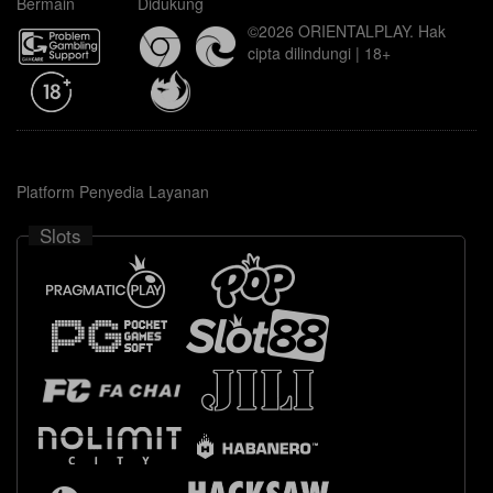
Bermain
Didukung
©2026 ORIENTALPLAY. Hak
cipta dilindungi | 18+
Platform Penyedia Layanan
Slots